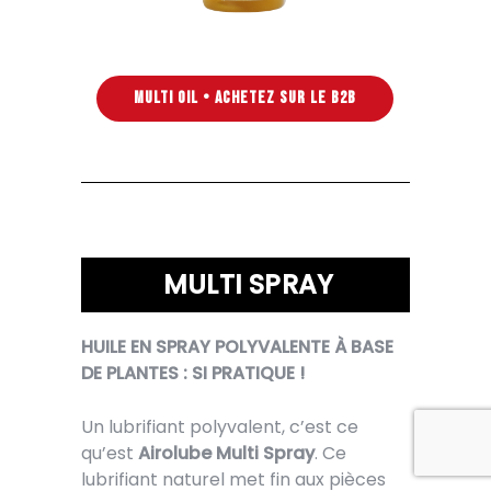
MULTI OIL • ACHETEZ SUR LE B2B
MULTI SPRAY
HUILE EN SPRAY POLYVALENTE À BASE
DE PLANTES : SI PRATIQUE !
Un lubrifiant polyvalent, c’est ce
qu’est
Airolube Multi Spray
. Ce
lubrifiant naturel met fin aux pièces