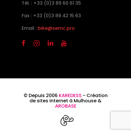
Tél. : +33 (0)3 89 60 61 35
Fax : +33 (0)3 89 42 15 63
Email :
bike@semc.pro
© Depuis 2006
KAREDESS
- Création
de sites internet à Mulhouse &
AROBASE