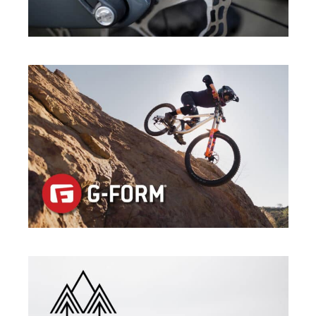
GALFER
G-FORM
·
SPORT