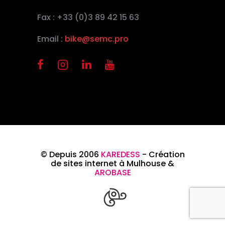
Fax : +33 (0)3 89 42 15 63
Email :
bike@semc.pro
© Depuis 2006
KAREDESS
- Création
de sites internet à Mulhouse &
AROBASE