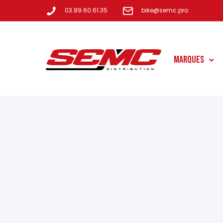
03.89.60.61.35
bike@semc.pro
Marques