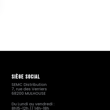
Siège social
SEMC Distribution
7, rue des Verriers
68200 MULHOUSE
Du Lundi au vendredi :
8h15-12h // 14h-18h