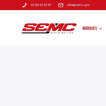
03.89.60.61.35
bike@semc.pro
Marques