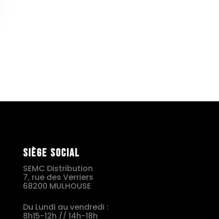
Siège social
SEMC Distribution
7, rue des Verriers
68200 MULHOUSE
Du Lundi au vendredi :
8h15-12h // 14h-18h