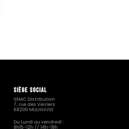
Siège social
SEMC Distribution
7, rue des Verriers
68200 MULHOUSE
Du Lundi au vendredi :
8h15-12h // 14h-18h