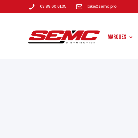
03.89.60.61.35
bike@semc.pro
Marques